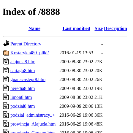
Index of /8888
Name
Last modified
Size
Description
Parent Directory
-
Kostaryka489_pliki/
2016-01-19 13:53
-
alajuela8.htm
2009-08-30 23:02
27K
cartago8.htm
2009-08-30 23:02
20K
guanacastepr8.htm
2009-08-30 23:02
26K
heredia8.htm
2009-08-30 23:02
19K
limon8.htm
2009-08-30 23:02
21K
podzial8.htm
2009-09-09 20:06
13K
podzial_administracy..>
2016-06-29 19:06
36K
prowincja_Alajuela.htm
2016-06-29 19:06
48K
prowincja_Cartago.htm
2016-06-29 19:06
42K