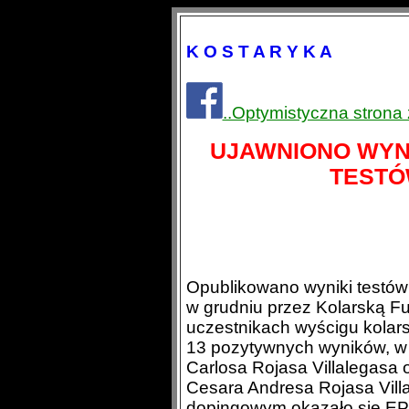
K O S T A R Y K A
..Optymistyczna strona
UJAWNIONO WYN
TESTÓ
Opublikowano wyniki testó
w grudniu przez Kolarską 
uczestnikach wyścigu kolar
13 pozytywnych wyników, w
Carlosa Rojasa Villalegas
Cesara Andresa Rojasa Vill
dopingowym okazało się E