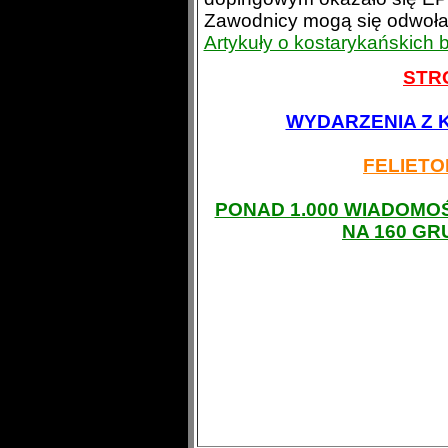
Zawodnicy mogą się odwołać
Artykuły o kostarykańskich 
STR
WYDARZENIA Z 
FELIETO
PONAD 1.000 WIADOMO
NA 160 G
Kostaryka
środek dopingowy
wyścig
Rafał Cezary Piechociński