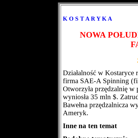
K O S T A R Y K A
NOWA POŁU
F
Działalność w Kostaryce
firma SAE-A Spinning (fil
Otworzyła przędzalnię w 
wyniosła 35 mln $. Zatru
Bawełna przędzalnicza wy
Ameryk.
Inne na ten temat