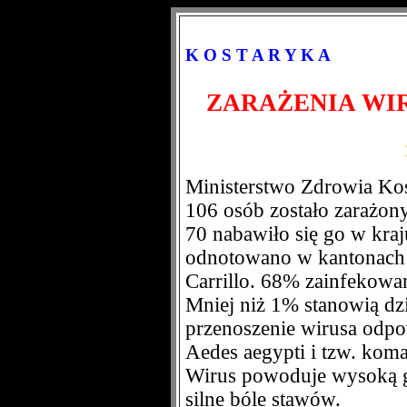
K O S T A R Y K A
ZARAŻENIA WI
Ministerstwo Zdrowia Kos
106 osób zostało zarażon
70 nabawiło się go w kra
odnotowano w kantonach 
Carrillo. 68% zainfekowan
Mniej niż 1% stanowią dzi
przenoszenie wirusa odpo
Aedes aegypti i tzw. koma
Wirus powoduje wysoką g
silne bóle stawów.