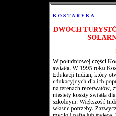
K O S T A R Y K A
DWÓCH TURYSTÓ
SOLARN
W południowej części Kos
światła. W 1995 roku Kos
Edukacji Indian, który ot
edukacyjnych dla ich popul
na terenach rezerwatów, z
niestety koszty światła dl
szkolnym. Większość Indi
własne potrzeby. Zazwycza
mydło i naftę lub świece.