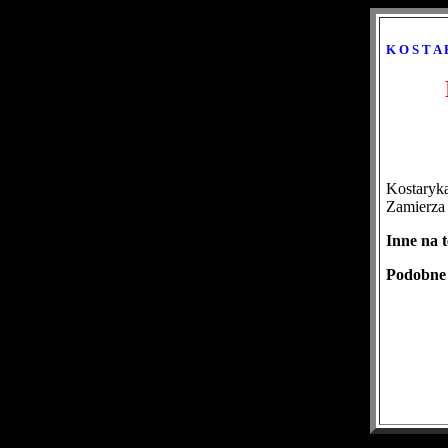
K O S T A 
Kostaryka
Zamierza
Inne na 
Podobne 