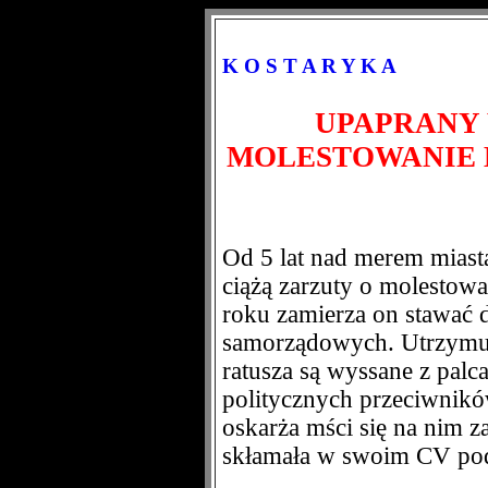
K O S T A R Y K A
UPAPRANY 
MOLESTOWANIE 
Od 5 lat nad merem miast
ciążą zarzuty o molestowa
roku zamierza on stawać 
samorządowych. Utrzymuje
ratusza są wyssane z palc
politycznych przeciwników
oskarża mści się na nim z
skłamała w swoim CV poda