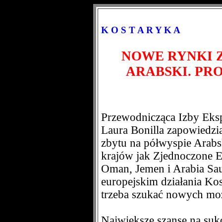
K O S T A R Y K A
NOWE RYNKI 
ARABSKI. PR
Przewodnicząca Izby Eks
Laura Bonilla zapowiedz
zbytu na półwyspie Arabs
krajów jak Zjednoczone Em
Oman, Jemen i Arabia Sau
europejskim działania Kost
trzeba szukać nowych moż
Największe szanse na sukc