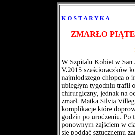
K O S T A R Y K A
ZMARŁO PIĄTE
W Szpitalu Kobiet w San 
V.2015 sześcioraczków ko
najmłodszego chłopca o i
ubiegłym tygodniu trafił o
chirurgiczny, jednak na o
zmarł. Matka Silvia Ville
komplikacje które doprow
godzin po urodzeniu. Po 
ponownym zajściem w cią
się poddać sztucznemu za