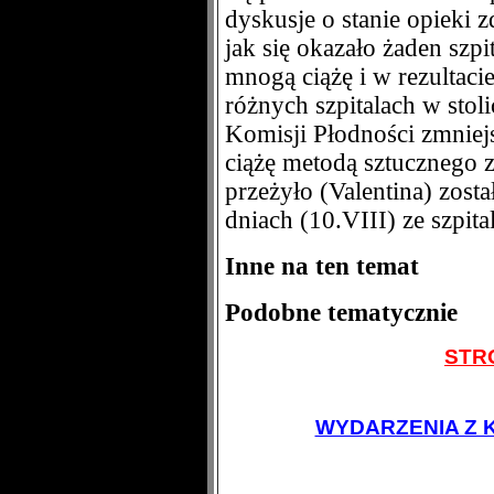
dyskusje o stanie opieki
jak się okazało żaden szpi
mnogą ciążę i w rezultaci
różnych szpitalach w sto
Komisji Płodności zmniej
ciążę metodą sztucznego z
przeżyło (Valentina) zost
dniach (10.VIII) ze szpit
Inne na ten temat
Podobne tematycznie
STR
WYDARZENIA Z 