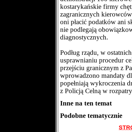
kostarykańskie firmy chętn
zagranicznych kierowców 
oni płacić podatków ani 
nie podlegają obowiązko
diagnostycznych.
Podług rządu, w ostatnich
usprawnianiu procedur ce
przejściu granicznym z P
wprowadzono mandaty dla
popełniają wykroczenia 
z Policją Celną w rozpatr
Inne na ten temat
Podobne tematycznie
STR