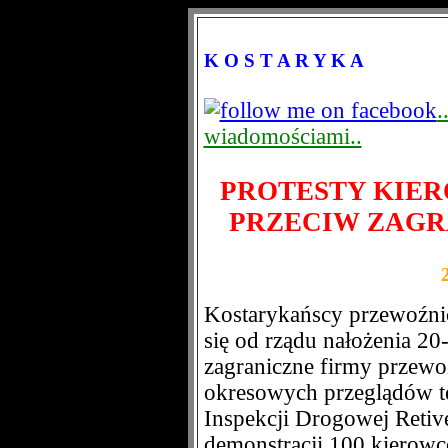
K O S T A R Y K A
.
wiadomościami..
PROTESTY KIE
PRZECIW ZAG
Kostarykańscy przewoźni
się od rządu nałożenia 2
zagraniczne firmy przewo
okresowych przeglądów te
Inspekcji Drogowej Retive
demonstracji 100 kierowc