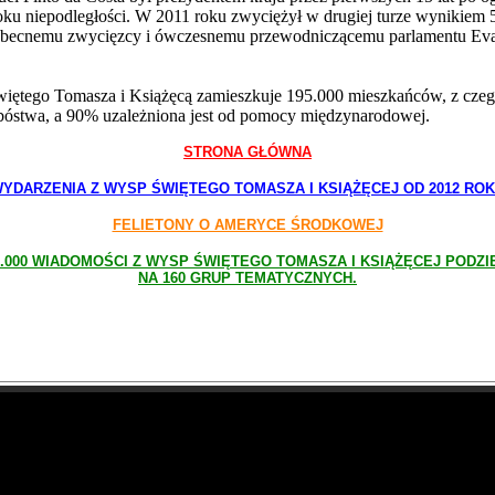
ku niepodległości. W 2011 roku zwyciężył w drugiej turze wynikiem
obecnemu zwycięzcy i ówczesnemu przewodniczącemu parlamentu Eva
ętego Tomasza i Książęcą zamieszkuje 195.000 mieszkańców, z czego
bóstwa, a 90% uzależniona jest od pomocy międzynarodowej.
STRONA GŁÓWNA
YDARZENIA Z WYSP ŚWIĘTEGO TOMASZA I KSIĄŻĘCEJ OD 2012 RO
FELIETONY O AMERYCE ŚRODKOWEJ
.000 WIADOMOŚCI Z WYSP ŚWIĘTEGO TOMASZA I KSIĄŻĘCEJ PODZ
NA 160 GRUP TEMATYCZNYCH.