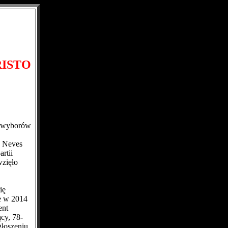
ISTO
rę wyborów
s Neves
rtii
wzięło
ię
e w 2014
ent
cy, 78-
głoszeniu