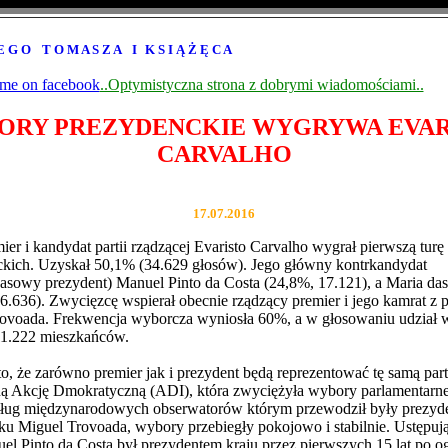
 E G O
--
T O M A S Z A
--
I
--
K S I Ą Ż Ę C A
..Optymistyczna strona z dobrymi wiadomościami..
ORY PREZYDENCKIE WYGRYWA EVAR
CARVALHO
17.07.2016
ier i kandydat partii rządzącej Evaristo Carvalho wygrał pierwszą tu
kich. Uzyskał 50,1% (34.629 głosów). Jego główny kontrkandydat
asowy prezydent) Manuel Pinto da Costa (24,8%, 17.121), a Maria da
6.636). Zwycięzcę wspierał obecnie rządzący premier i jego kamrat z pa
rovoada. Frekwencja wyborcza wyniosła 60%, a w głosowaniu udział 
11.222 mieszkańców.
o, że zarówno premier jak i prezydent będą reprezentować tę samą part
ną Akcję Dmokratyczną (ADI), która zwyciężyła wybory parlamentarn
dług międzynarodowych obserwatorów którym przewodził były prezyd
 Miguel Trovoada, wybory przebiegły pokojowo i stabilnie. Ustępują
uel Pinto da Costa był prezydentem kraju przez pierwszych 15 lat po o