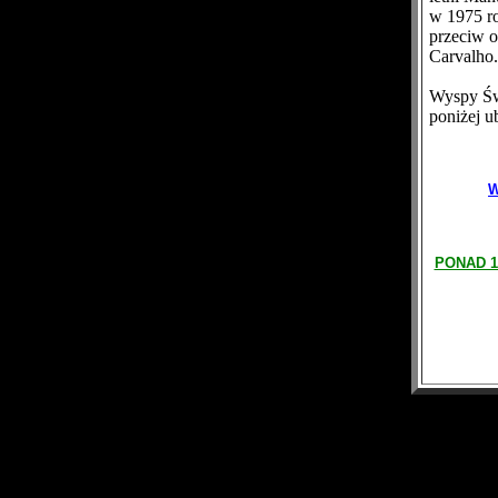
w 1975 ro
przeciw 
Carvalho.
Wyspy Świ
poniżej u
W
PONAD 1
1