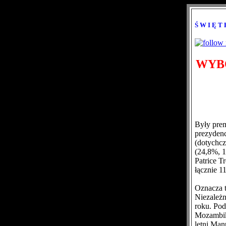
Ś W I Ę T
WYB
Były prem
prezydenc
(dotychcz
(24,8%, 1
Patrice T
łącznie 1
Oznacza t
Niezależ
roku. Po
Mozambiku
letni Man