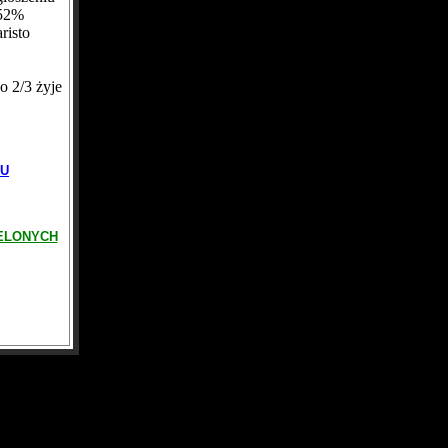
 52%
risto
 2/3 żyje
KU
IELONYCH