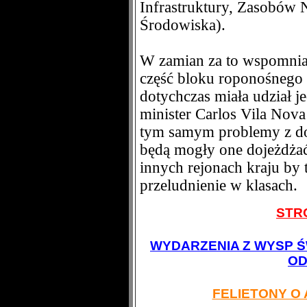
Infrastruktury, Zasobów 
Środowiska).
W zamian za to wspomnian
część bloku roponośnego 
dotychczas miała udział
minister Carlos Vila Nova
tym samym problemy z doj
będą mogły one dojeżdża
innych rejonach kraju b
przeludnienie w klasach.
STR
WYDARZENIA Z WYSP Ś
OD
FELIETONY O