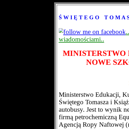
Ś W I Ę T E G O
--
T O M A 
.
wiadomościami..
MINISTERSTWO 
NOWE SZK
Ministerstwo Edukacji, K
Świętego Tomasza i Książ
autobusy. Jest to wynik n
firmą petrochemiczną Equ
Agencją Ropy Naftowej (