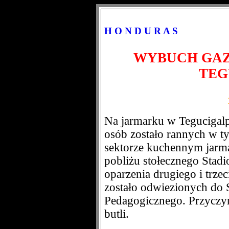
H O N D U R A S
WYBUCH GAZ
TEG
Na jarmarku w Tegucigalp
osób zostało rannych w t
sektorze kuchennym jarma
pobliżu stołecznego Stad
oparzenia drugiego i trz
zostało odwiezionych do 
Pedagogicznego. Przyczyn
butli.