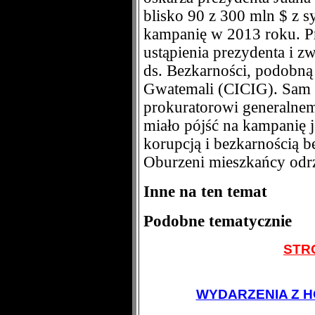
blisko 90 z 300 mln $ z s
kampanię w 2013 roku. Pr
ustąpienia prezydenta i 
ds. Bezkarności, podobną 
Gwatemali (CICIG). Sam 
prokuratorowi generalnem
miało pójść na kampanię j
korupcją i bezkarnością b
Oburzeni mieszkańcy odrzu
Inne na ten temat
Podobne tematycznie
STR
WYDARZENIA Z H