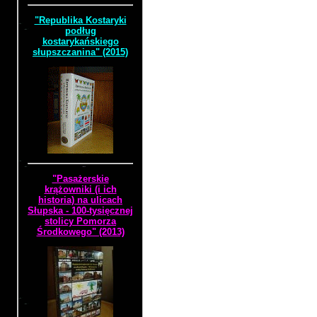
"Republika Kostaryki
podług
kostarykańskiego
słupszczanina" (2015)
"Pasażerskie
krążowniki (i ich
historia) na ulicach
Słupska - 100-tysięcznej
stolicy Pomorza
Środkowego" (2013)