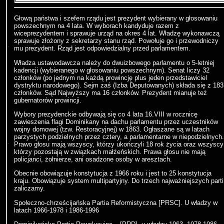
Głową państwa i szefem rządu jest prezydent wybierany w głosowaniu
powszechnym na 4 lata. W wyborach kandyduje razem z
wiceprezydentem i sprawuje urząd na okres 4 lat. Władzę wykonawczą
sprawuje złożony z sekretarzy stanu rząd. Powołuje go i przewodniczy
mu prezydent. Rząd jest odpowiedzialny przed parlamentem.
Władza ustawodawcza należy do dwuizbowego parlamentu o 5-letniej
kadencji (wybieranego w głosowaniu powszechnym). Senat liczy 32
członków (po jednym na każdą prowincję plus jeden przedstawiciel
dystryktu narodowego). Sejm zaś (Izba Deputowanych) składa się z 183
członków. Sąd Najwyższy ma 16 członków. Prezydent mianuje też
gubernatorów prowincji.
Wybory prezydenckie odbywają się co 4 lata 16.VIII w rocznicę
zawieszenia flagi Dominikany na dachu parlamentu przez uczestników
wojny domowej (tzw. Restoracyjnej) w 1863. Ogłaszane są w latach
parzystych podzielnych przez cztery, a parlamentarne w niepodzielnych.
Prawo głosu mają wszyscy, którzy ukończyli 18 rok życia oraz wszyscy
którzy pozostają w związkach małżeńskich. Prawa głosu nie mają
policjanci, żołnierze, ani osadzone osoby w aresztach.
Obecnie obowiązuje konstytucja z 1966 roku i jest to 25 konstytucja
kraju. Obowiązuje system multipartyjny. Do trzech najważniejszych parti
zaliczamy.
Społeczno-chrześcijańska Partia Reformistyczna [PRSC]. U władzy w
latach 1966-1978 i 1986-1996