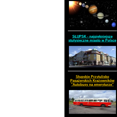
SŁUPSK - najpiękniejsze
stutysięczne miasto w Polsce
Słupskie Przytulisko
Pasażerskich Krążowników
"Autobusy na emeryturze"