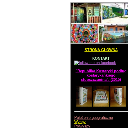
STRONA GŁÓWNA
KONTAKT
"Republika Kostaryki podług
kostarykańkiego
słupszczanina". (2015)
Położenie geograficzne
Wyspy
Półwyspy