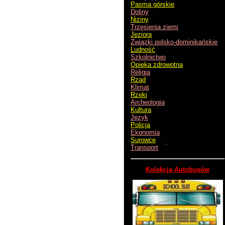
Pasma górskie
Doliny
Niziny
Trzęsienia ziemi
Jeziora
Związki polsko-dominikańskie
Ludność
Szkolnictwo
Opieka zdrowotna
Religia
Rząd
Klimat
Rzeki
Archeologia
Kultura
Język
Policja
Ekonomia
Surowce
Transport
Kolekcja Autobusów