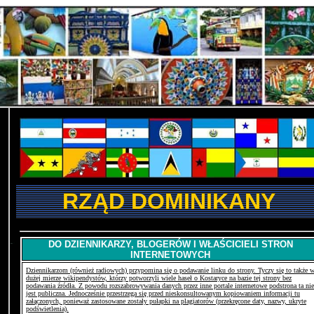
RZĄD DOMINIKANY
DO DZIENNIKARZY, BLOGERÓW I WŁAŚCICIELI STRON
INTERNETOWYCH
Dziennikarzom (również radiowych) przypomina się o podawanie linku do strony. Tyczy się to także 
dużej mierze wikipendystów, którzy potworzyli wiele haseł o Kostaryce na bazie tej strony bez
podawania źródła. Z powodu rozszabrowywania danych przez inne portale internetowe podstrona ta nie
jest publiczna. Jednocześnie przestrzega się przed nieskonsultowanym kopiowaniem informacji tu
załączonych, ponieważ zastosowane zostały pułapki na plagiatorów (przekręcone daty, nazwy, ukryte
podświetlenia).