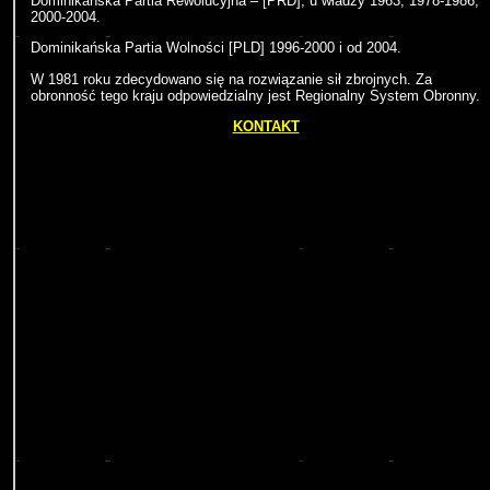
Dominikańska Partia Rewolucyjna – [PRD], u władzy 1963, 1978-1986,
2000-2004.
Dominikańska Partia Wolności [PLD] 1996-2000 i od 2004.
W 1981 roku zdecydowano się na rozwiązanie sił zbrojnych. Za
obronność tego kraju odpowiedzialny jest Regionalny System Obronny.
KONTAKT