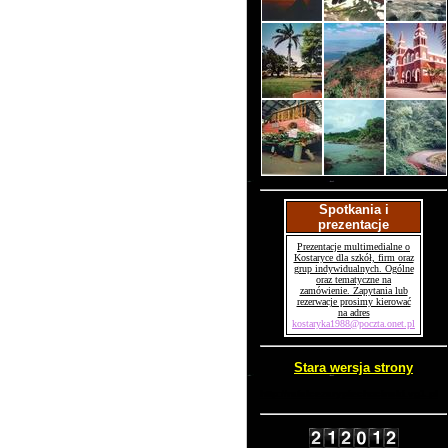
Spotkania i
prezentacje
Prezentacje multimedialne o
Kostaryce dla szkół, firm oraz
grup indywidualnych. Ogólne
oraz tematyczne na
zamówienie. Zapytania lub
rezerwacje prosimy kierować
na adres
kostaryka1988@poczta.onet.pl
Stara wersja strony
http://rafalcezarypiechocinski.vg1.pl