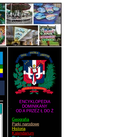
ENCYKLOPEDIA
DOMINIKANY
OD A PRZEZ Ł DO Ż
w
Geografia
Parki narodowe
Historia
Kalendarium