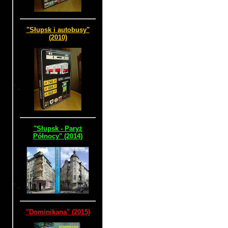
"Słupsk i autobusy"
(2010)
"Słupsk - Paryż
Północy" (2014)
"Dominikana" (2015)