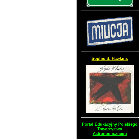
Sophie B. Hawkins
Portal Edukacyjny Polskiego
Towarzystwa
Astronomicznego