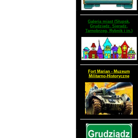
Galeria miast (Słupsk,
Grudziądz, Sieradz,
Tarnobrzeg, Rybnik i in.)
Fort Marian - Muzeum
Militarno-Historyczne