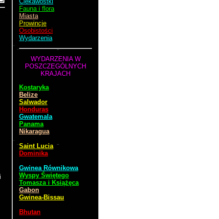
Ciekawostki
Fauna i flora
Miasta
Prowincje
Osobistości
Wydarzenia
WYDARZENIA W
POSZCZEGÓLNYCH
KRAJACH
Kostaryka
Belize
Salwador
Honduras
Gwatemala
Panama
Nikaragua
Saint Lucia
Dominika
Gwinea Równikowa
Wyspy Świętego
i
Tomasza i Książęca
Gabon
Gwinea-Bissau
Bhutan