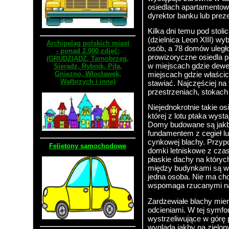
osiedlach apartamentow
dyrektor banku lub prez
Kilka dni temu pod stoli
(dzielnica Leon XIII) wy
Archipelag polskich miast
osób, a 78 domów uległo
- ponad 2.000 zdjęć:
prowizoryczne osiedla p
(GRUDZIĄDZ, Tarnobrzeg,
w miejscach gdzie dewe
Sieradz, Rybnik, Piła,
miejscach gdzie właścic
Gniezno, Włocławek,
Wałbrzych i inne)
stawiać. Najczęściej na 
przestrzeniach, stokach
Niejednokrotnie takie os
której z lotu ptaka wys
Domy budowane są jakby
fundamentem z cegieł lu
cynkowej blachy. Przyp
Felietony samochodowe
domki letniskowe z cza
płaskie dachy na których
między budynkami są wąs
jedna osoba. Nie ma cho
wspomaga rzucanymi na
Zardzewiałe blachy mie
odcieniami. W tej symf
wystrzeliwujące w górę
wygląda jakby na zielony