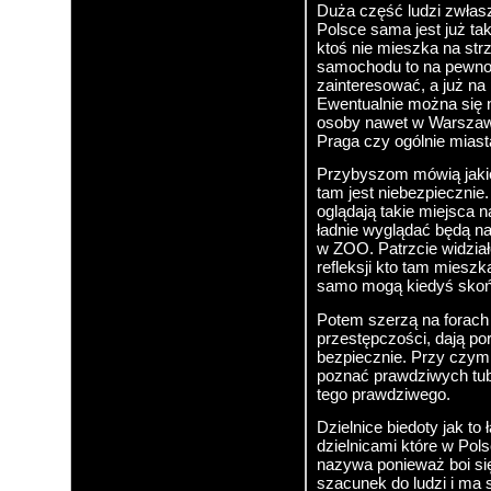
Duża część ludzi zwłas
Polsce sama jest już tak
ktoś nie mieszka na str
samochodu to na pewno n
zainteresować, a już na
Ewentualnie można się n
osoby nawet w Warszawie
Praga czy ogólnie miast
Przybyszom mówią jakie 
tam jest niebezpiecznie
oglądają takie miejsca 
ładnie wyglądać będą n
w ZOO. Patrzcie widział
refleksji kto tam mieszk
samo mogą kiedyś skończ
Potem szerzą na forach
przestępczości, dają por
bezpiecznie. Przy czym 
poznać prawdziwych tuby
tego prawdziwego.
Dzielnice biedoty jak to 
dzielnicami które w Polsce
nazywa ponieważ boi się
szacunek do ludzi i ma 