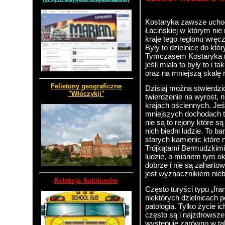
Kostaryka zawsze ucho
Łacińskiej w którym nie
kraje tego regionu wręcz
Były to dzielnice do któr
Tymczasem Kostaryka ni
jeśli miała to były to i 
oraz na mniejszą skalę 
Felietony geograficzne
Dzisiaj można stwierdzić 
"Włóczykij"
twierdzenie na wyrost, 
krajach ościennych. Jeś
mniejszych dochodach to
nie są to rejony które s
nich biedni ludzie. To ba
starych kamienic które 
Trójkątami Bermudzkimi.
ludzie, a mianem tym okr
dobrze i nie są zaharto
jest wyznacznikiem nie
Kolekcja Autobusów
Często turyści typu „fra
niektórych dzielnicach 
patologia. Tylko życie i
często są i najzdrowsz
występuje zarówno w ta