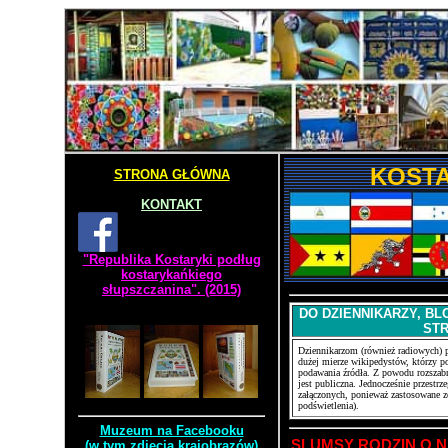
KOSTA
STRONA GŁÓWNA
KONTAKT
"Republika Kostaryki podług
kostarykańkiego
słupszczanina". (2015)
DO DZIENNIKARZY, BL
ST
Dziennikarzom (również radiowych) p
dużej mierze wikipedystów, którzy po
podawania źródła. Z powodu rozszabr
jest publiczna. Jednocześnie przestr
załączonych, ponieważ zastosowane zo
podświetlenia).
Muzeum na Facebooku
SLUMSY RODZIN O 
(w tym zdjęcia krajobrazów)