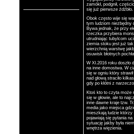
zamókł, podgnił, częścio
Stara wersja strony
się już pierwsze źdźbło.
Obok często wije się wa
tym ludziom niezbędny d
Bywa jednak, że przy 
rzeczka przybiera monst
utrudniając tubylcom uc
ziemia stoku jest już t
wierzchnią warstwę jakb
osuwisk błotnych poch
W XI.2016 roku doszło d
na inne domostwa. W ciąg
się w ogniu który straw
nad głową straciło kilk
gdy po kłótni z narzecz
Ktoś kto to czyta może 
się w głowie, ale to naj
inne dawne kraje tzw. T
media jako miejsca gdzi
mieszkają ludzie którzy
pojawiają się pytania n
sytuację jakby była niem
wnętrza więzienia.