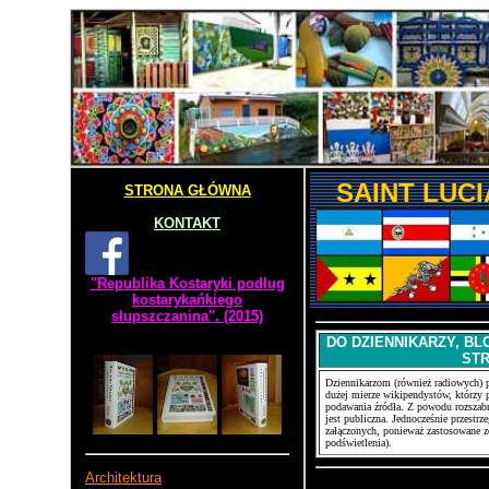
SAINT LUC
STRONA GŁÓWNA
KONTAKT
"Republika Kostaryki podług
kostarykańkiego
słupszczanina". (2015)
DO DZIENNIKARZY, BL
ST
Dziennikarzom (również radiowych) p
dużej mierze wikipendystów, którzy p
podawania źródła. Z powodu rozszabr
jest publiczna. Jednocześnie przestr
załączonych, ponieważ zastosowane zo
podświetlenia).
Architektura