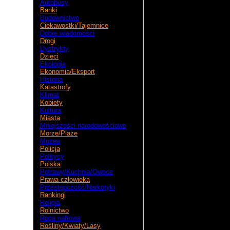
Autobusy
Banki
Kostaryka
Budownictwo
Ciekawostki/Tajemnice
Dobre wiadomości
San Jose
Drogi
Dystrykty
Dzieci
Ekologia
Ekonomia/Eksport
Historia
Katastrofy
Klimat
Kobiety
Kultura
Miasta
Mniejszości narodowościowe
Morze/Plaże
Muzea
Policja
Politycy
Polska
Potrawy/Kuchnia/Owoce
Prawa człowieka
Przestępczość/Narkotyki
Rankingi
Religia
Rolnictwo
Ropa naftowa
Rośliny/Kwiaty/Lasy