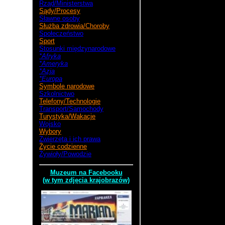
Rząd/Ministerstwa
Sądy/Procesy
Sławne osoby
Służba zdrowia/Choroby
Społeczeństwo
Sport
Stosunki międzynarodowe
*Afryka
*Ameryka
*Azja
*Europa
Symbole narodowe
Szkolnictwo
Telefony/Technologie
Transport/Samochody
Turystyka/Wakacje
Wojsko
Wybory
Zwierzęta i ich prawa
Życie codzienne
Żywioły/Powodzie
Muzeum na Facebooku
(w tym zdjęcia krajobrazów)