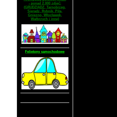
- ponad 2.000 zdjęć:
(GRUDZIĄDZ, Tarnobrzeg,
Sieradz, Rybnik, Piła,
Gniezno, Włocławek,
Wałbrzych i inne)
Felietony samochodowe
Stara wersja strony