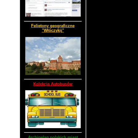
Felietony geograficzne
"Włóczykij"
Kolekcja Autobusów
Archipelag polskich miast