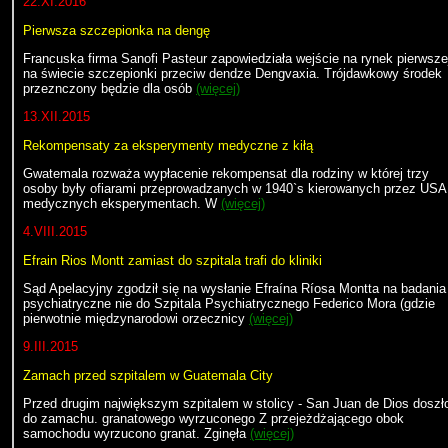
22.XI.2016
Pierwsza szczepionka na dengę
Francuska firma Sanofi Pasteur zapowiedziała wejście na rynek pierwsze
na świecie szczepionki przeciw dendze Dengvaxia. Trójdawkowy środek
przeznczony będzie dla osób
(więcej)
13.XII.2015
Rekompensaty za eksperymenty medyczne z kiłą
Gwatemala rozważa wypłacenie rekompensat dla rodziny w której trzy
osoby były ofiarami przeprowadzanych w 1940`s kierowanych przez USA
medycznych eksperymentach. W
(więcej)
4.VIII.2015
Efrain Rios Montt zamiast do szpitala trafi do kliniki
Sąd Apelacyjny zgodził się na wysłanie Efraína Ríosa Montta na badania
psychiatryczne nie do Szpitala Psychiatrycznego Federico Mora (gdzie
pierwotnie międzynarodowi orzecznicy
(więcej)
9.III.2015
Zamach przed szpitalem w Guatemala City
Przed drugim największym szpitalem w stolicy - San Juan de Dios doszł
do zamachu. granatowego wyrzuconego Z przejeżdżającego obok
samochodu wyrzucono granat. Zginęła
(więcej)