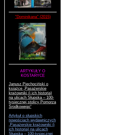
"Dominikana" (2015)
ARTYKUŁY O
KOSTARYCE
Janusz Piechociński o
książce „Pasażerskie
krążowniki (i ich historia)
na ulicach Słupska – 100-
tysięcznej stolicy Pomorza
Środkowego”
Artykuł o słupskich
nowościach wydawniczych
„Pasażerskie krążowniki (i
ich historia) na ulicach
Słupska – 100-tysięcznej