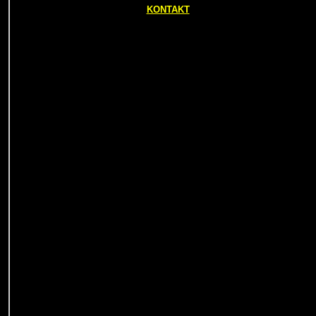
KONTAKT
Kostaryka
San Jose