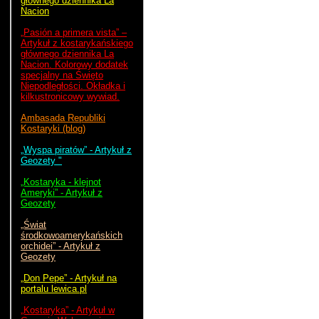
głównego dziennika La
Nacion
„Pasión a primera vista” –
Artykuł z kostarykańskiego
głównego dziennika La
Nacion. Kolorowy dodatek
specjalny na Święto
Niepodległości. Okładka i
kilkustronicowy wywiad.
Ambasada Republiki
Kostaryki (blog)
„Wyspa piratów” - Artykuł z
Geozety "
„Kostaryka - klejnot
Ameryki” - Artykuł z
Geozety
„Świat
środkowoamerykańskich
orchidei” - Artykuł z
Geozety
„Don Pepe” - Artykuł na
portalu lewica.pl
„Kostaryka” - Artykuł w