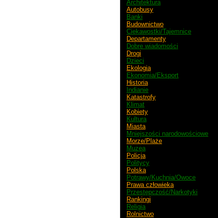
Architektura
Autobusy
Banki
Budownictwo
Ciekawostki/Tajemnice
Departamenty
Dobre wiadomości
Drogi
Dzieci
Ekologia
Ekonomia/Eksport
Historia
Indianie
Katastrofy
Klimat
Kobiety
Kultura
Miasta
Mniejszości narodowościowe
Morze/Plaże
Muzea
Policja
Politycy
Polska
Potrawy/Kuchnia/Owoce
Prawa człowieka
Przestępczość/Narkotyki
Rankingi
Religia
Rolnictwo