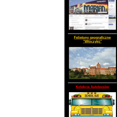
Felietony geograficzne
"Włóczykij"
Kolekcja Autobusów