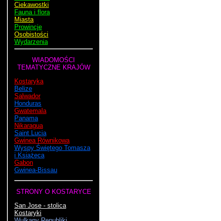
Ciekawostki
Fauna i flora
Miasta
Prowincje
Osobistości
Wydarzenia
WIADOMOŚCI
TEMATYCZNE KRAJÓW
Kostaryka
Belize
Salwador
Honduras
Gwatemala
Panama
Nikaragua
Saint Lucia
Gwinea Równikowa
Wyspy Świętego Tomasza
i Książęca
Gabon
Gwinea-Bissau
STRONY O KOSTARYCE
San Jose - stolica
Kostaryki
Wulkany Republiki