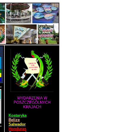
WYDARZENIA W
POSZCZEGÓLNYCH
KRAJACH
Kostaryka
Belize
Salwador
Honduras