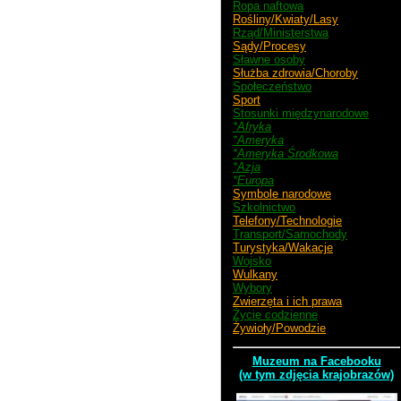
Ropa naftowa
Rośliny/Kwiaty/Lasy
Rząd/Ministerstwa
Sądy/Procesy
Sławne osoby
Służba zdrowia/Choroby
Społeczeństwo
Sport
Stosunki międzynarodowe
*Afryka
*Ameryka
*Ameryka Środkowa
*Azja
*Europa
Symbole narodowe
Szkolnictwo
Telefony/Technologie
Transport/Samochody
Turystyka/Wakacje
Wojsko
Wulkany
Wybory
Zwierzęta i ich prawa
Życie codzienne
Żywioły/Powodzie
Muzeum na Facebooku
(w tym zdjęcia krajobrazów)