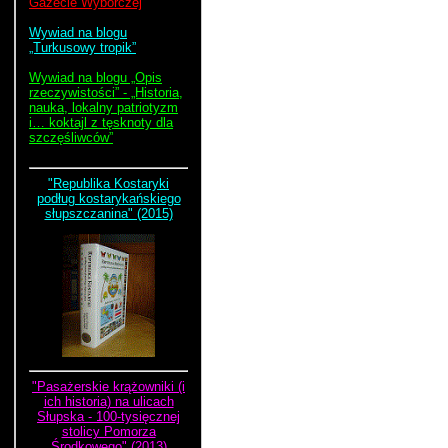
Gazecie Wyborczej
Wywiad na blogu
„Turkusowy tropik”
Wywiad na blogu „Opis
rzeczywistości” - „Historia,
nauka, lokalny patriotyzm
i… koktajl z tęsknoty dla
szczęśliwców”
"Republika Kostaryki
podług kostarykańskiego
słupszczanina" (2015)
"Pasażerskie krążowniki (i
ich historia) na ulicach
Słupska - 100-tysięcznej
stolicy Pomorza
Środkowego" (2013)