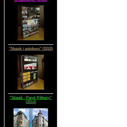
"Słupsk i autobusy" (2010)
"Słupsk - Paryż Północy"
(2014)