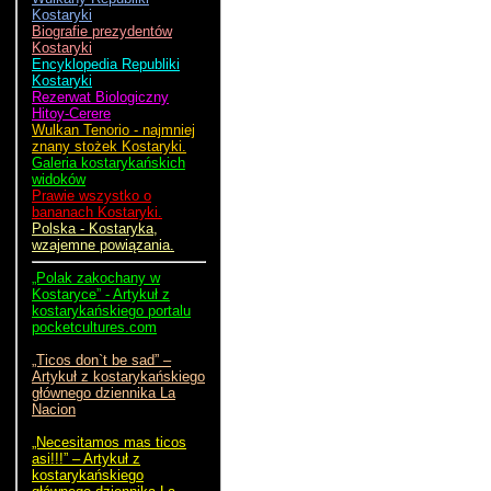
Kostaryki
Biografie prezydentów
Kostaryki
Encyklopedia Republiki
Kostaryki
Rezerwat Biologiczny
Hitoy-Cerere
Wulkan Tenorio - najmniej
znany stożek Kostaryki.
Galeria kostarykańskich
widoków
Prawie wszystko o
bananach Kostaryki.
Polska - Kostaryka,
wzajemne powiązania.
„Polak zakochany w
Kostaryce” - Artykuł z
kostarykańskiego portalu
pocketcultures.com
„Ticos don`t be sad” –
Artykuł z kostarykańskiego
głównego dziennika La
Nacion
„Necesitamos mas ticos
asi!!!” – Artykuł z
kostarykańskiego