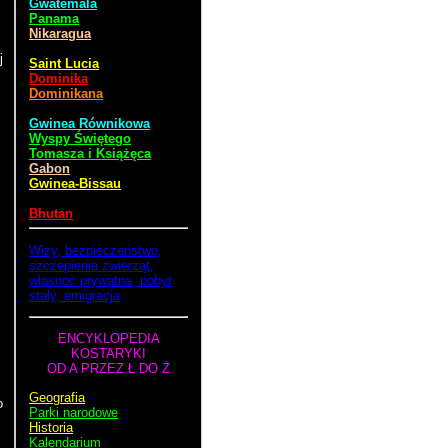
Gwatemala
Panama
Nikaragua
j
Saint Lucia
Dominika
Dominikana
Gwinea Równikowa
Wyspy Świętego
Tomasza i Książęca
Gabon
Gwinea-Bissau
Bhutan
Wizy, bezpieczeństwo,
szczepienia zwierząt,
własnoć prywatna, pobyt
stały, emigracja
ENCYKLOPEDIA
KOSTARYKI
OD A PRZEZ Ł DO Ż
Geografia
o
Parki narodowe
Historia
Kalendarium