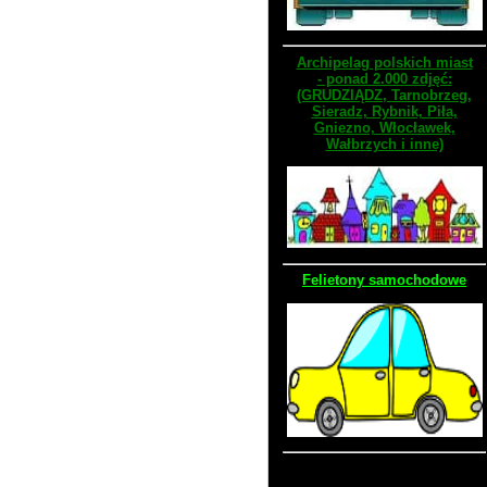
Archipelag polskich miast
- ponad 2.000 zdjęć:
(GRUDZIĄDZ, Tarnobrzeg,
Sieradz, Rybnik, Piła,
Gniezno, Włocławek,
Wałbrzych i inne)
Felietony samochodowe
Stara wersja strony