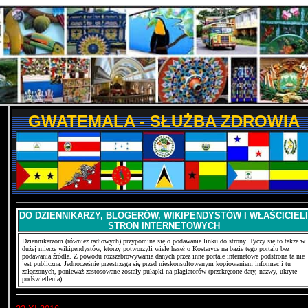
GWATEMALA - SŁUŻBA ZDROWIA
DO DZIENNIKARZY, BLOGERÓW, WIKIPENDYSTÓW I WŁAŚCICIELI
STRON INTERNETOWYCH
Dziennikarzom (również radiowych) przypomina się o podawanie linku do strony. Tyczy się to także w
dużej mierze wikipendystów, którzy potworzyli wiele haseł o Kostaryce na bazie tego portalu bez
podawania źródła. Z powodu rozszabrowywania danych przez inne portale internetowe podstrona ta nie
jest publiczna. Jednocześnie przestrzega się przed nieskonsultowanym kopiowaniem informacji tu
załączonych, ponieważ zastosowane zostały pułapki na plagiatorów (przekręcone daty, nazwy, ukryte
podświetlenia).