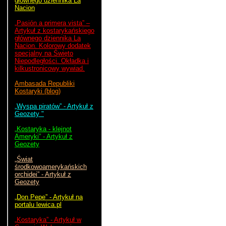
głównego dziennika La
Nacion
„Pasión a primera vista” –
Artykuł z kostarykańskiego
głównego dziennika La
Nacion. Kolorowy dodatek
specjalny na Święto
Niepodległości. Okładka i
kilkustronicowy wywiad.
Ambasada Republiki
Kostaryki (blog)
„Wyspa piratów” - Artykuł z
Geozety "
„Kostaryka - klejnot
Ameryki” - Artykuł z
Geozety
„Świat
środkowoamerykańskich
orchidei” - Artykuł z
Geozety
„Don Pepe” - Artykuł na
portalu lewica.pl
„Kostaryka” - Artykuł w