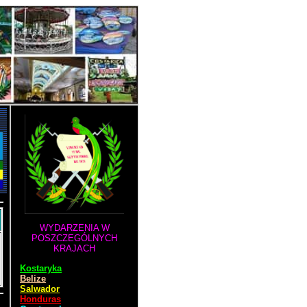
WYDARZENIA W
POSZCZEGÓLNYCH
KRAJACH
Kostaryka
Belize
Salwador
Honduras