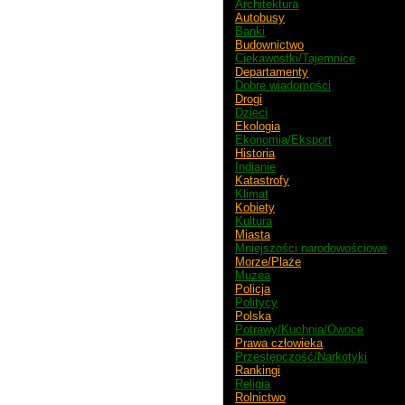
Architektura
Autobusy
Banki
Budownictwo
Ciekawostki/Tajemnice
Departamenty
Dobre wiadomości
Drogi
Dzieci
Ekologia
Ekonomia/Eksport
Historia
Indianie
Katastrofy
Klimat
Kobiety
Kultura
Miasta
Mniejszości narodowościowe
Morze/Plaże
Muzea
Policja
Politycy
Polska
Potrawy/Kuchnia/Owoce
Prawa człowieka
Przestępczość/Narkotyki
Rankingi
Religia
Rolnictwo