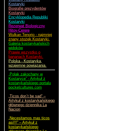
Kostaryki
Biografie prezydentów
Kostaryki
Encyklopedia Republiki
Kostaryki
Rezerwat Biologiczny
Hitoy-Cerere
Wulkan Tenorio - najmniej
znany stożek Kostaryki.
Galeria kostarykańskich
widoków
Prawie wszystko o
bananach Kostaryki.
Polska - Kostaryka,
wzajemne powiązania.
„Polak zakochany w
Kostaryce” - Artykuł z
kostarykańskiego portalu
pocketcultures.com
„Ticos don`t be sad” –
Artykuł z kostarykańskiego
głównego dziennika La
Nacion
„Necesitamos mas ticos
asi!!!” – Artykuł z
kostarykańskiego