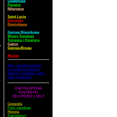
Gwatemala
Panama
Nikaragua
Saint Lucia
Dominika
Dominikana
Gwinea Równikowa
Wyspy Świętego
Tomasza i Książęca
Gabon
e
Gwinea-Bissau
Bhutan
Wizy, bezpieczeństwo,
szczepienia zwierząt,
własnoć prywatna, pobyt
stały, emigracja
.
ENCYKLOPEDIA
KOSTARYKI
OD A PRZEZ Ł DO Ż
Geografia
Parki narodowe
Historia
Kalendarium