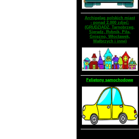
Archipelag polskich miast
- ponad 2.000 zdjęć:
(GRUDZIĄDZ, Tarnobrzeg,
Sieradz, Rybnik, Piła,
Gniezno, Włocławek,
Wałbrzych i inne)
Felietony samochodowe
Stara wersja strony