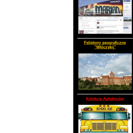
Felietony geograficzne
"Włóczykij"
Kolekcja Autobusów