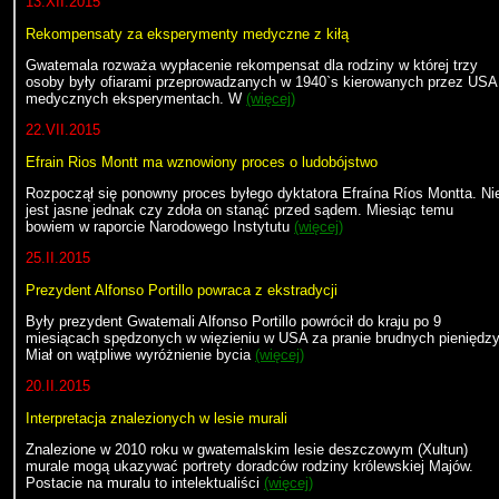
13.XII.2015
Rekompensaty za eksperymenty medyczne z kiłą
Gwatemala rozważa wypłacenie rekompensat dla rodziny w której trzy
osoby były ofiarami przeprowadzanych w 1940`s kierowanych przez USA
medycznych eksperymentach. W
(więcej)
22.VII.2015
Efrain Rios Montt ma wznowiony proces o ludobójstwo
Rozpoczął się ponowny proces byłego dyktatora Efraína Ríos Montta. Ni
jest jasne jednak czy zdoła on stanąć przed sądem. Miesiąc temu
bowiem w raporcie Narodowego Instytutu
(więcej)
25.II.2015
Prezydent Alfonso Portillo powraca z ekstradycji
Były prezydent Gwatemali Alfonso Portillo powrócił do kraju po 9
miesiącach spędzonych w więzieniu w USA za pranie brudnych pieniędzy
Miał on wątpliwe wyróżnienie bycia
(więcej)
20.II.2015
Interpretacja znalezionych w lesie murali
Znalezione w 2010 roku w gwatemalskim lesie deszczowym (Xultun)
murale mogą ukazywać portrety doradców rodziny królewskiej Majów.
Postacie na muralu to intelektualiści
(więcej)