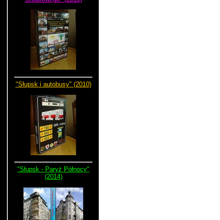
"Słupsk i autobusy" (2010)
"Słupsk - Paryż Północy"
(2014)