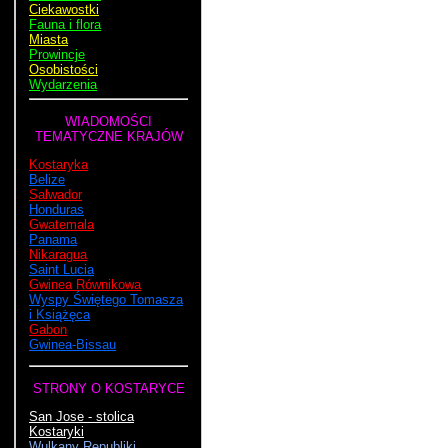
Ciekawostki
Fauna i flora
Miasta
Prowincje
Osobistości
Wydarzenia
WIADOMOŚCI
TEMATYCZNE KRAJÓW
Kostaryka
Belize
Salwador
Honduras
Gwatemala
Panama
Nikaragua
Saint Lucia
Gwinea Równikowa
Wyspy Świętego Tomasza
i Książęca
Gabon
Gwinea-Bissau
STRONY O KOSTARYCE
San Jose - stolica
Kostaryki
Wulkany Republiki