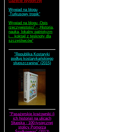
Gazecie Wyborczej
Wywiad na blogu
„Turkusowy tropik”
Wywiad na blogu „Opis
rzeczywistości” - „Historia,
nauka, lokalny patriotyzm
i… koktajl z tęsknoty dla
szczęśliwców”
"Republika Kostaryki
podług kostarykańskiego
słupszczanina" (2015)
"Pasażerskie krążowniki (i
ich historia) na ulicach
Słupska - 100-tysięcznej
stolicy Pomorza
Środkowego" (2013)