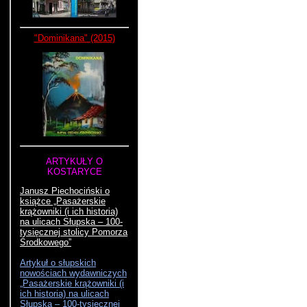
"Dominikana" (2015)
ARTYKUŁY O
KOSTARYCE
Janusz Piechociński o
książce „Pasażerskie
krążowniki (i ich historia)
na ulicach Słupska – 100-
tysięcznej stolicy Pomorza
Środkowego”
Artykuł o słupskich
nowościach wydawniczych
„Pasażerskie krążowniki (i
ich historia) na ulicach
Słupska – 100-tysięcznej