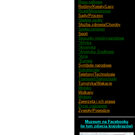
Ropa naftowa
Rośliny/Kwiaty/Lasy
Rząd/Ministerstwa
Sądy/Procesy
Sławne osoby
Służba zdrowia/Choroby
Społeczeństwo
Sport
Stosunki międzynarodowe
*Afryka
*Ameryka
*Ameryka Środkowa
*Azja
*Europa
Symbole narodowe
Szkolnictwo
Telefony/Technologie
Transport/Samochody
Turystyka/Wakacje
Wojsko
Wulkany
Wybory
Zwierzęta i ich prawa
Życie codzienne
Żywioły/Powodzie
Muzeum na Facebooku
(w tym zdjęcia krajobrazów)