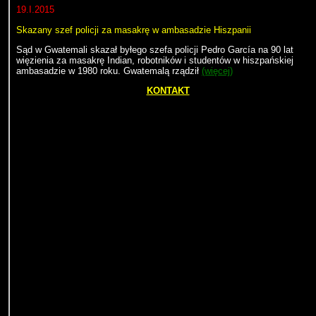
19.I.2015
Skazany szef policji za masakrę w ambasadzie Hiszpanii
Sąd w Gwatemali skazał byłego szefa policji Pedro García na 90 lat
więzienia za masakrę Indian, robotników i studentów w hiszpańskiej
ambasadzie w 1980 roku. Gwatemalą rządził
(więcej)
KONTAKT
Kostaryka
San Jose