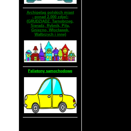
Archipelag polskich miast
- ponad 2.000 zdjęć:
(GRUDZIĄDZ, Tarnobrzeg,
Sieradz, Rybnik, Piła,
Gniezno, Włocławek,
Wałbrzych i inne)
Felietony samochodowe
Stara wersja strony