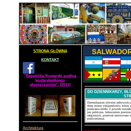
SALWADOR 
STRONA GŁÓWNA
KONTAKT
"Republika Kostaryki podług
kostarykańkiego
słupszczanina". (2015)
DO DZIENNIKARZY, BL
ST
Dziennikarzom (również radiowych) p
dużej mierze wikipendystów, którzy p
podawania źródła. Z powodu rozszabr
jest publiczna. Jednocześnie przestr
załączonych, ponieważ zastosowane zo
podświetlenia).
Architektura