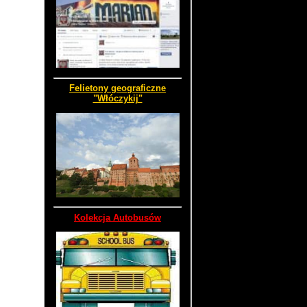
Felietony geograficzne
"Włóczykij"
Kolekcja Autobusów