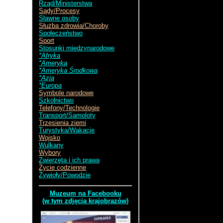
Rząd/Ministerstwa
San Jose
Sądy/Procesy
Sławne osoby
Służba zdrowia/Choroby
Społeczeństwo
Sport
Stosunki międzynarodowe
*Afryka
*Ameryka
*Ameryka Środkowa
*Azja
*Europa
Symbole narodowe
Szkolnictwo
Telefony/Technologie
Transport/Samoloty
Trzęsienia ziemi
Turystyka/Wakacje
Wojsko
Wulkany
Wybory
Zwierzęta i ich prawa
Życie codzienne
Żywioły/Powodzie
Muzeum na Facebooku
(w tym zdjęcia krajobrazów)