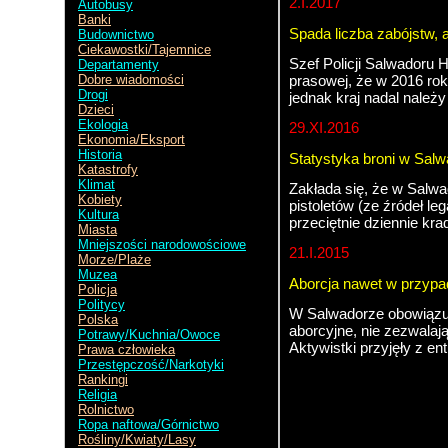
2.I.2017
Autobusy
Banki
Spada liczba zabójstw, 
Budownictwo
Ciekawostki/Tajemnice
Szef Policji Salwadoru 
Departamenty
prasowej, że w 2016 ro
Dobre wiadomości
Drogi
jednak kraj nadal należy
Dzieci
Ekologia
29.XI.2016
Ekonomia/Eksport
Historia
Statystyka broni w Sal
Katastrofy
Klimat
Zakłada się, że w Salwa
Kobiety
pistoletów (ze źródeł leg
Kultura
przeciętnie dziennie kra
Miasta
Mniejszości narodowościowe
21.I.2015
Morze/Plaże
Muzea
Aborcja nawet w przypad
Policja
Politycy
W Salwadorze obowiązuj
Polska
aborcyjne, nie zezwala
Potrawy/Kuchnia/Owoce
Aktywistki przyjęły z 
Prawa człowieka
Przestępczość/Narkotyki
Rankingi
Religia
Rolnictwo
Kostaryka
Ropa naftowa/Górnictwo
Rośliny/Kwiaty/Lasy