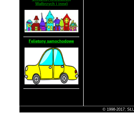
Wałbrzych i inne)
Felietony samochodowe
Stara wersja strony
© 1998-2017; SŁU