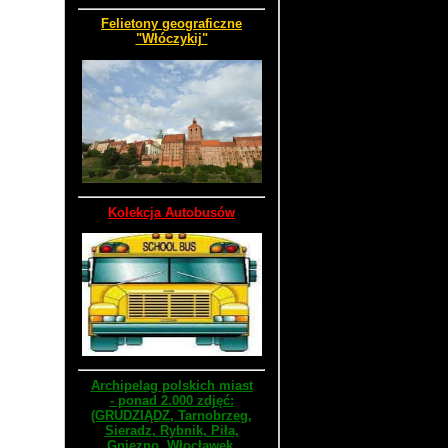
Felietony geograficzne
"Włóczykij"
Kolekcja Autobusów
Archipelag polskich miast
- ponad 2.000 zdjęć:
(GRUDZIĄDZ, Tarnobrzeg,
Sieradz, Rybnik, Piła,
Gniezno, Włocławek,