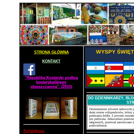
WYSPY ŚWIĘT
STRONA GŁÓWNA
KONTAKT
"Republika Kostaryki podług
kostarykańkiego
słupszczanina". (2015)
DO DZIENNIKARZY, BL
ST
Dziennikarzom (również radiowych) p
dużej mierze wikipendystów, którzy p
podawania źródła. Z powodu rozszabr
jest publiczna. Jednocześnie przestr
załączonych, ponieważ zastosowane zo
podświetlenia).
Architektura