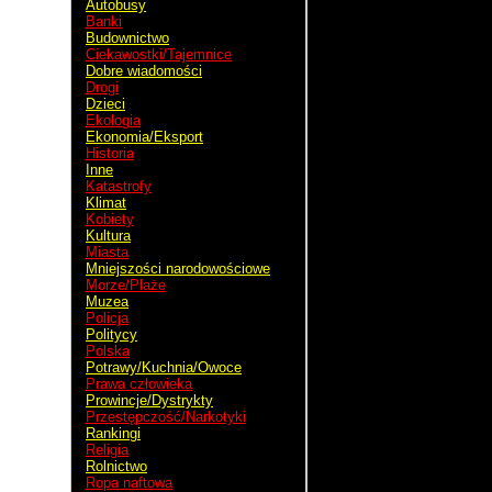
Autobusy
Banki
Budownictwo
Kostaryka
Ciekawostki/Tajemnice
Dobre wiadomości
Drogi
San Jose
Dzieci
Ekologia
Ekonomia/Eksport
Historia
Inne
Katastrofy
Klimat
Kobiety
Kultura
Miasta
Mniejszości narodowościowe
Morze/Plaże
Muzea
Policja
Politycy
Polska
Potrawy/Kuchnia/Owoce
Prawa człowieka
Prowincje/Dystrykty
Przestępczość/Narkotyki
Rankingi
Religia
Rolnictwo
Ropa naftowa