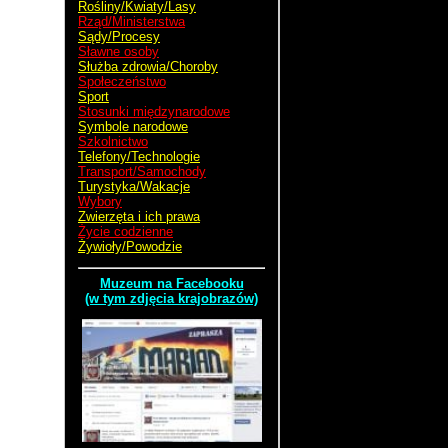
Rośliny/Kwiaty/Lasy
Rząd/Ministerstwa
Sądy/Procesy
Sławne osoby
Służba zdrowia/Choroby
Społeczeństwo
Sport
Stosunki międzynarodowe
Symbole narodowe
Szkolnictwo
Telefony/Technologie
Transport/Samochody
Turystyka/Wakacje
Wybory
Zwierzęta i ich prawa
Życie codzienne
Żywioły/Powodzie
Muzeum na Facebooku
(w tym zdjęcia krajobrazów)