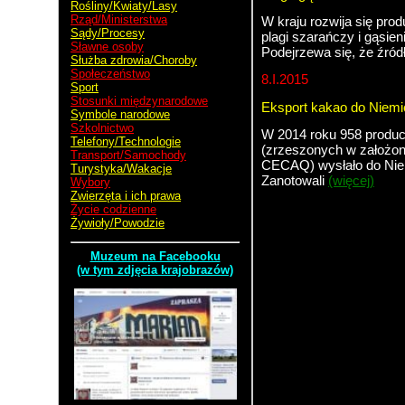
Rośliny/Kwiaty/Lasy
Rząd/Ministerstwa
W kraju rozwija się pro
Sądy/Procesy
plagi szarańczy i gąsieni
Sławne osoby
Podejrzewa się, że źród
Służba zdrowia/Choroby
Społeczeństwo
8.I.2015
Sport
Stosunki międzynarodowe
Eksport kakao do Niemi
Symbole narodowe
Szkolnictwo
W 2014 roku 958 produc
Telefony/Technologie
(zrzeszonych w założo
Transport/Samochody
CECAQ) wysłało do Nie
Turystyka/Wakacje
Zanotowali
(więcej)
Wybory
Zwierzęta i ich prawa
Życie codzienne
Żywioły/Powodzie
Kostaryka
Muzeum na Facebooku
(w tym zdjęcia krajobrazów)
San Jose