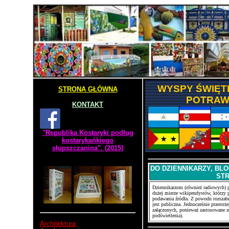
WYSPY ŚWIĘT
STRONA GŁÓWNA
POTRAW
KONTAKT
"Republika Kostaryki podług
kostarykańkiego
słupszczanina". (2015)
DO DZIENNIKARZY, BL
ST
Dziennikarzom (również radiowych) p
dużej mierze wikipendystów, którzy p
podawania źródła. Z powodu rozszabr
jest publiczna. Jednocześnie przestr
załączonych, ponieważ zastosowane zo
podświetlenia).
Architektura