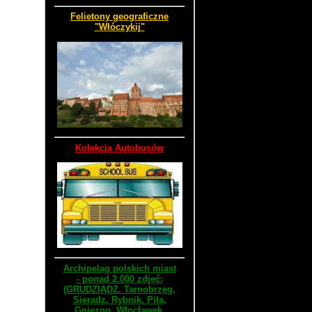
Felietony geograficzne
"Włóczykij"
Kolekcja Autobusów
Archipelag polskich miast
- ponad 2.000 zdjęć:
(GRUDZIĄDZ, Tarnobrzeg,
Sieradz, Rybnik, Piła,
Gniezno, Włocławek,