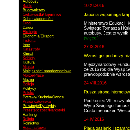
Autobusy
10.XI.2016
Banki
Budownictwo
Japonia wspomaga kraj
Ciekawostki/Tajemnice
Dobre wiadomości
Ministerstwo Edukacji, 
Drogi
Dzieci
Świętego Tomasza i Ksi
Ekologia
autobusy. Jest to wynik 
Ekonomia/Eksport
(więcej)
Historia
Inne
27.IX.2016
Katastrofy
Klimat
Wzrost gospodarczy ni
Kobiety
Kultura
Międzynarodowy Fundus
Miasta
że 2016 rok dla Wysp Ś
Mniejszości narodowościowe
prawdopodobnie wzros
Morze/Plaże
Muzea
24.VIII.2016
Policja
Politycy
Rusza strona internetow
Polska
Potrawy/Kuchnia/Owoce
Pod koniec VIII ruszy ofi
Prawa człowieka
Wysp Świętego Tomasza 
Prowincje/Dystrykty
Costa menadżer “Welcom
Przestępczość/Narkotyki
Rankingi
Religia
14.IV.2016
Rolnictwo
Ropa naftowa
Plaga gąsienic i szarań