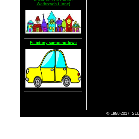
Wałbrzych i inne)
Felietony samochodowe
Stara wersja strony
© 1998-2017; SŁU