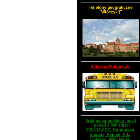
Felietony geograficzne
"Włóczykij"
Kolekcja Autobusów
Archipelag polskich miast
- ponad 2.000 zdjęć:
(GRUDZIĄDZ, Tarnobrzeg,
Sieradz, Rybnik, Piła,
Gniezno, Włocławek,