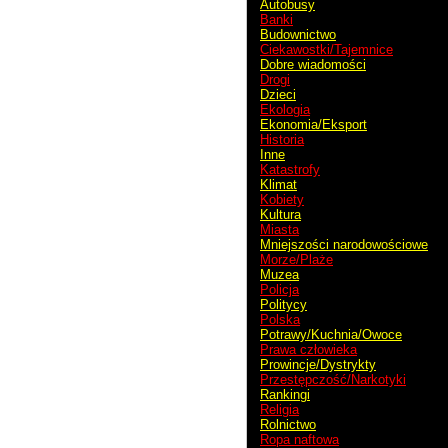
Autobusy
Banki
Budownictwo
Ciekawostki/Tajemnice
Dobre wiadomości
Drogi
Dzieci
Ekologia
Ekonomia/Eksport
Historia
Inne
Katastrofy
Klimat
Kobiety
Kultura
Miasta
Mniejszości narodowościowe
Morze/Plaże
Muzea
Policja
Politycy
Polska
Potrawy/Kuchnia/Owoce
Prawa człowieka
Prowincje/Dystrykty
Przestępczość/Narkotyki
Rankingi
Religia
Rolnictwo
Ropa naftowa