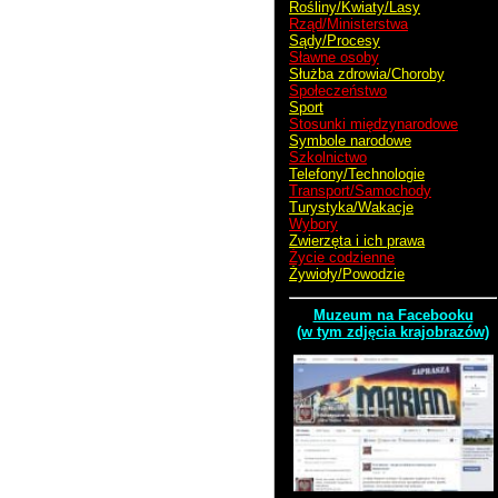
Rośliny/Kwiaty/Lasy
Rząd/Ministerstwa
Sądy/Procesy
Sławne osoby
Służba zdrowia/Choroby
Społeczeństwo
Sport
Stosunki międzynarodowe
Symbole narodowe
Szkolnictwo
Telefony/Technologie
Transport/Samochody
Turystyka/Wakacje
Wybory
Zwierzęta i ich prawa
Życie codzienne
Żywioły/Powodzie
Muzeum na Facebooku
(w tym zdjęcia krajobrazów)