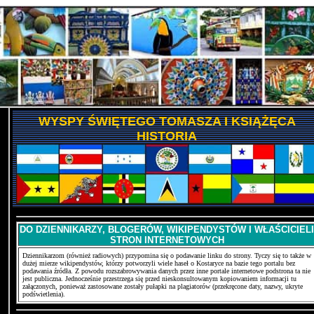
WYSPY ŚWIĘTEGO TOMASZA I KSIĄŻĘCA
HISTORIA
DO DZIENNIKARZY, BLOGERÓW, WIKIPENDYSTÓW I WŁAŚCICIELI
STRON INTERNETOWYCH
Dziennikarzom (również radiowych) przypomina się o podawanie linku do strony. Tyczy się to także w
dużej mierze wikipendystów, którzy potworzyli wiele haseł o Kostaryce na bazie tego portalu bez
podawania źródła. Z powodu rozszabrowywania danych przez inne portale internetowe podstrona ta nie
jest publiczna. Jednocześnie przestrzega się przed nieskonsultowanym kopiowaniem informacji tu
załączonych, ponieważ zastosowane zostały pułapki na plagiatorów (przekręcone daty, nazwy, ukryte
podświetlenia).