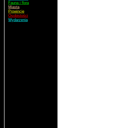
Fauna i flora
Miasta
Prowincje
Osobistości
Wydarzenia