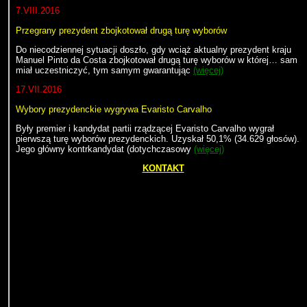
7.VIII.2016
Przegrany prezydent zbojkotował drugą turę wyborów
Do niecodziennej sytuacji doszło, gdy wciąż aktualny prezydent kraju
Manuel Pinto da Costa zbojkotował drugą turę wyborów w której… sam
miał uczestniczyć, tym samym gwarantując
(więcej)
17.VII.2016
Wybory prezydenckie wygrywa Evaristo Carvalho
Były premier i kandydat partii rządzącej Evaristo Carvalho wygrał
pierwszą turę wyborów prezydenckich. Uzyskał 50,1% (34.629 głosów).
Jego główny kontrkandydat (dotychczasowy
(więcej)
KONTAKT
Kostaryka
San Jose