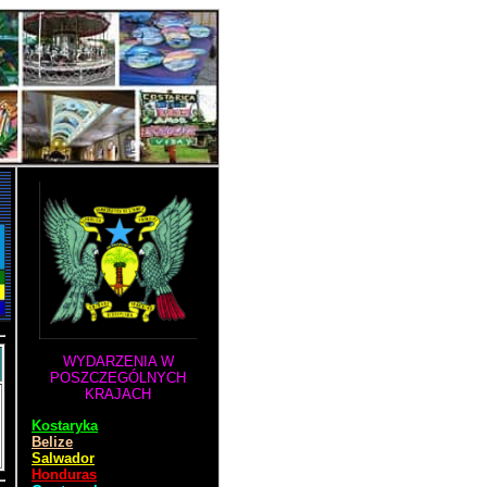
WYDARZENIA W
POSZCZEGÓLNYCH
KRAJACH
Kostaryka
Belize
Salwador
Honduras