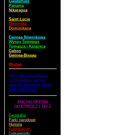
Gwatemala
Panama
Nikaragua
Saint Lucia
Dominika
Dominikana
Gwinea Równikowa
Wyspy Świętego
Tomasza i Książęca
Gabon
Gwinea-Bissau
Bhutan
Wizy, bezpieczeństwo,
szczepienia zwierząt,
własnoć prywatna, pobyt
stały, emigracja
ENCYKLOPEDIA
OD A PRZEZ Ł DO Ż
Geografia
Parki narodowe
Historia
Kalendarium
Ciekawostki