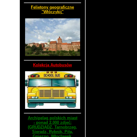
Felietony geograficzne
"Włóczykij"
Kolekcja Autobusów
Archipelag polskich miast
- ponad 2.000 zdjęć:
(GRUDZIĄDZ, Tarnobrzeg,
Sieradz, Rybnik, Piła,
Gniezno, Włocławek,