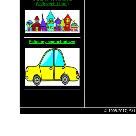
Wałbrzych i inne)
Felietony samochodowe
Stara wersja strony
© 1998-2017; SŁU