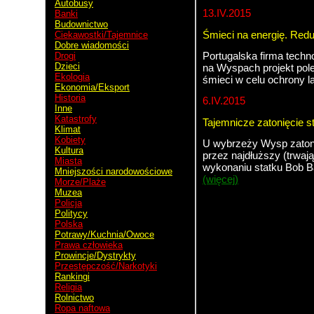
Autobusy
13.IV.2015
Banki
Budownictwo
Śmieci na energię. Redu
Ciekawostki/Tajemnice
Dobre wiadomości
Portugalska firma techn
Drogi
Dzieci
na Wyspach projekt pole
Ekologia
śmieci w celu ochrony l
Ekonomia/Eksport
Historia
6.IV.2015
Inne
Katastrofy
Tajemnicze zatonięcie s
Klimat
Kobiety
U wybrzeży Wysp zatonął
Kultura
przez najdłuższy (trwają
Miasta
wykonaniu statku Bob B
Mniejszości narodowościowe
(więcej)
Morze/Plaże
Muzea
Policja
Politycy
Polska
Kostaryka
Potrawy/Kuchnia/Owoce
Prawa człowieka
Prowincje/Dystrykty
San Jose
Przestępczość/Narkotyki
Rankingi
Religia
Rolnictwo
Ropa naftowa