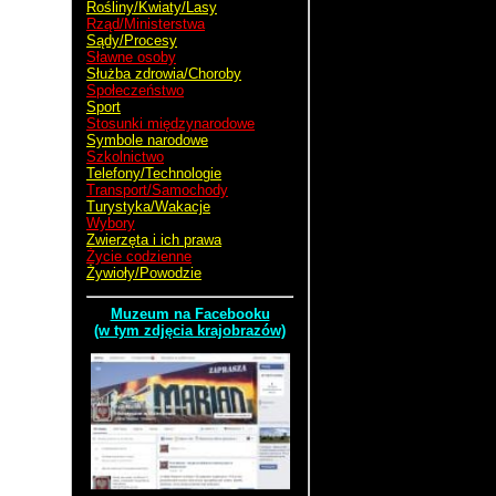
Rośliny/Kwiaty/Lasy
Rząd/Ministerstwa
Sądy/Procesy
Sławne osoby
Służba zdrowia/Choroby
Społeczeństwo
Sport
Stosunki międzynarodowe
Symbole narodowe
Szkolnictwo
Telefony/Technologie
Transport/Samochody
Turystyka/Wakacje
Wybory
Zwierzęta i ich prawa
Życie codzienne
Żywioły/Powodzie
Muzeum na Facebooku
(w tym zdjęcia krajobrazów)