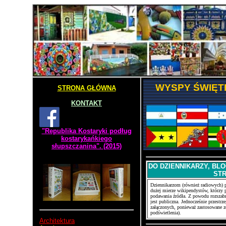
WYSPY ŚWIĘT
STRONA GŁÓWNA
KONTAKT
"Republika Kostaryki podług
kostarykańkiego
słupszczanina". (2015)
DO DZIENNIKARZY, BL
ST
Dziennikarzom (również radiowych) p
dużej mierze wikipendystów, którzy p
podawania źródła. Z powodu rozszabr
jest publiczna. Jednocześnie przestr
załączonych, ponieważ zastosowane zo
podświetlenia).
Architektura