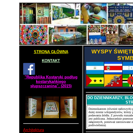
WYSPY ŚWIĘT
STRONA GŁÓWNA
SYM
KONTAKT
"Republika Kostaryki podług
kostarykańkiego
słupszczanina". (2015)
DO DZIENNIKARZY, BL
ST
Dziennikarzom (również radiowych) p
dużej mierze wikipendystów, którzy p
podawania źródła. Z powodu rozszabr
jest publiczna. Jednocześnie przestr
załączonych, ponieważ zastosowane zo
podświetlenia).
Architektura