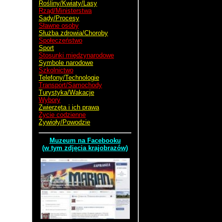
Rośliny/Kwiaty/Lasy
Rząd/Ministerstwa
Sądy/Procesy
Sławne osoby
Służba zdrowia/Choroby
Społeczeństwo
Sport
Stosunki międzynarodowe
Symbole narodowe
Szkolnictwo
Telefony/Technologie
Transport/Samochody
Turystyka/Wakacje
Wybory
Zwierzęta i ich prawa
Życie codzienne
Żywioły/Powodzie
Muzeum na Facebooku
(w tym zdjęcia krajobrazów)