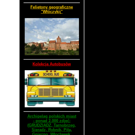
Felietony geograficzne
"Włóczykij"
Kolekcja Autobusów
Archipelag polskich miast
- ponad 2.000 zdjęć:
(GRUDZIĄDZ, Tarnobrzeg,
Sieradz, Rybnik, Piła,
Gniezno, Włocławek,