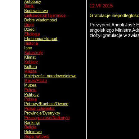
Autobusy
12.VII.2015
Banki
Budownictwo
Gratulacje niepodległoś
Ciekawostki/Tajemnice
Dobre wiadomości
Prezydent Angoli José 
Drogi
Dzieci
angolskiego Ministra Adm
Ekologia
złożył gratulacje w zwi
Ekonomia/Eksport
Historia
Inne
Katastrofy
Kostaryka
Klimat
Kobiety
Kultura
San Jose
Miasta
Mniejszości narodowościowe
Morze/Plaże
Muzea
Policja
Politycy
Polska
Potrawy/Kuchnia/Owoce
Prawa człowieka
Prowincje/Dystrykty
Przestępczość/Narkotyki
Rankingi
Religia
Rolnictwo
Ropa naftowa