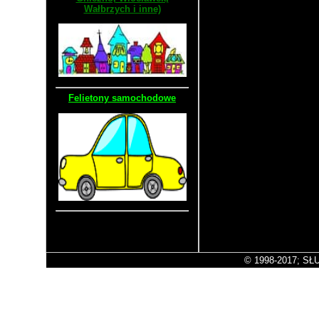
Wałbrzych i inne)
Felietony samochodowe
Stara wersja strony
© 1998-2017; SŁU