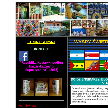
WYSPY ŚWIĘT
STRONA GŁÓWNA
KONTAKT
"Republika Kostaryki podług
kostarykańkiego
słupszczanina". (2015)
DO DZIENNIKARZY, BL
ST
Dziennikarzom (również radiowych) p
dużej mierze wikipendystów, którzy p
podawania źródła. Z powodu rozszabr
jest publiczna. Jednocześnie przestr
załączonych, ponieważ zastosowane zo
podświetlenia).
Architektura