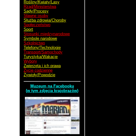
Rośliny/Kwiaty/Lasy
Rząd/Ministerstwa
Sądy/Procesy
Sławne osoby
Służba zdrowia/Choroby
Społeczeństwo
Sport
Stosunki międzynarodowe
Symbole narodowe
Szkolnictwo
Telefony/Technologie
Transport/Samochody
Turystyka/Wakacje
Wybory
Zwierzęta i ich prawa
Życie codzienne
Żywioły/Powodzie
Muzeum na Facebooku
(w tym zdjęcia krajobrazów)