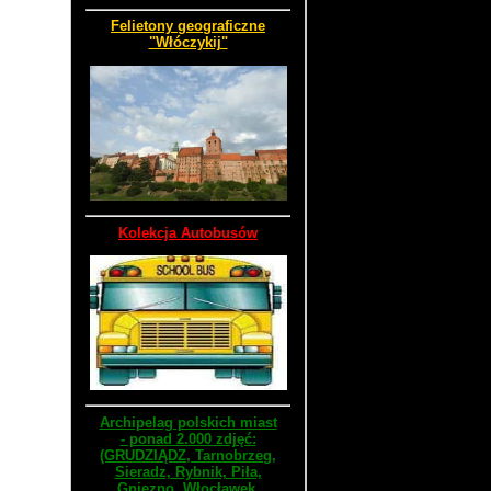
Felietony geograficzne
"Włóczykij"
Kolekcja Autobusów
Archipelag polskich miast
- ponad 2.000 zdjęć:
(GRUDZIĄDZ, Tarnobrzeg,
Sieradz, Rybnik, Piła,
Gniezno, Włocławek,