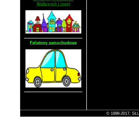
Wałbrzych i inne)
Felietony samochodowe
Stara wersja strony
© 1998-2017; SŁU