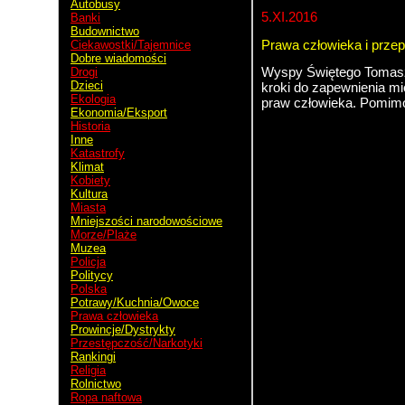
Autobusy
5.XI.2016
Banki
Budownictwo
Prawa człowieka i przep
Ciekawostki/Tajemnice
Dobre wiadomości
Wyspy Świętego Tomasza 
Drogi
Dzieci
kroki do zapewnienia m
Ekologia
praw człowieka. Pomim
Ekonomia/Eksport
Historia
Inne
Katastrofy
Kostaryka
Klimat
Kobiety
Kultura
San Jose
Miasta
Mniejszości narodowościowe
Morze/Plaże
Muzea
Policja
Politycy
Polska
Potrawy/Kuchnia/Owoce
Prawa człowieka
Prowincje/Dystrykty
Przestępczość/Narkotyki
Rankingi
Religia
Rolnictwo
Ropa naftowa