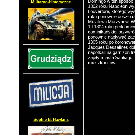
Domingo w ten sposób 
Militarno-Historyczne
1802 roku Napoleon wys
Louverture, którego wys
roku ponownie doszło d
Mulatów i Murzynów. W X
1.I.1804 roku proklamow
dominikańskiej przywró
ponownie napływać zacz
1805 roku po koronowan
Jacques Dessalines dok
napotkali na garnizon fr
zajęły miasta Santiago 
mieszkańców.
Sophie B. Hawkins