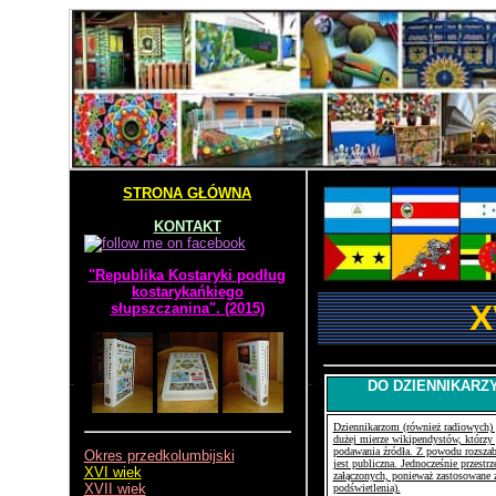
STRONA GŁÓWNA
KONTAKT
"Republika Kostaryki podług
kostarykańkiego
X
słupszczanina". (2015)
DO DZIENNIKARZ
Dziennikarzom (również radiowych) p
dużej mierze wikipendystów, którzy p
podawania źródła. Z powodu rozszabr
Okres przedkolumbijski
jest publiczna. Jednocześnie przest
XVI wiek
załączonych, ponieważ zastosowane z
XVII wiek
podświetlenia).