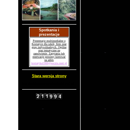
Spotkania i
prezentacje
Prezentacje multimedialne o
Kostaryce dla szkół, firm oraz
grup indywidualnych. Ogólne
oraz tematyczne na
zamówienie. Zapytania lub
rezerwacje prosimy kierować
na adres
kostaryka1988@poczta.onet.pl
Stara wersja strony
http://rafalcezarypiechocinski.vg1.pl