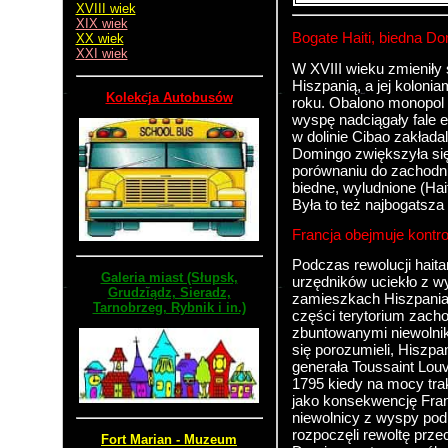
XVIII wiek
XIX wiek
Bogate Haiti, biedna D
XX wiek
XXI wiek
W XVIII wieku zmieniły
Hiszpanią, a jej kolonia
Kolekcja Autobusów
roku. Obalono monopol 
wyspę nadciągały fale 
w dolinie Cibao zakładal
Domingo zwiększyła się
porównaniu do zachodnie
biedne, wyludnione (Hai
Była to też najbogatsz
Francja obejmuje kontr
Podczas rewolucji haita
Galeria miast (Słupsk,
urzędników uciekło z wy
Grudziądz, Sieradz,
zamieszkach Hiszpania
Tarnobrzeg, Rybnik i in.)
części terytorium zacho
zbuntowanymi niewolnik
się porozumieli, Hiszpan
generała Toussaint Louv
1795 kiedy na mocy tr
jako konsekwencję Fran
niewolnicy z wyspy po
rozpoczęli rewoltę prze
Fort Marian - Muzeum