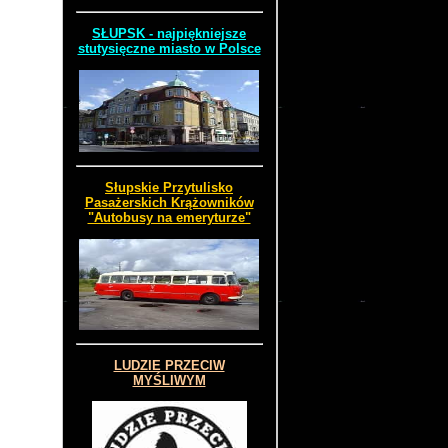
SŁUPSK - najpiękniejsze
stutysięczne miasto w Polsce
Słupskie Przytulisko
Pasażerskich Krążowników
"Autobusy na emeryturze"
LUDZIE PRZECIW
MYŚLIWYM